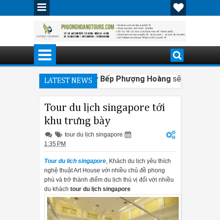
có tốt hay không? Dưới đây
Bếp Phượng Hoàng
sẽ trả lời giúp
LATEST NEWS
máy rửa bát Bosch Serie 8?
Tour du lịch singapore tới
khu trưng bày
erie 8
có gì?
tour du lịch singapore
dạng và hiện đại từ âm tủ, bán âm đến độc lập, phù hợp từng không 
1:35 PM
í tay cầm và bảng điều khiển của máy rửa bát Bosch Serie 8 được t
Tour du lich singapore
, Khách du lịch yêu thích
nghệ thuật Art House với nhiều chủ đề phong
phú và trở thành điểm du lịch thú vị đối với nhiều
g đi kèm với InfoLight, một tính năng không tìm thấy trên các mô h
du khách
tour du lịch singapore
n, sức chứa từ 15 đến 16 bộ bát đĩa.