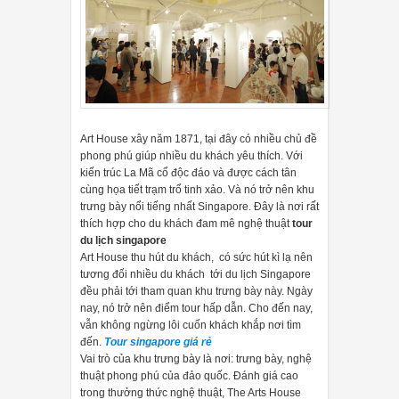
thích của bạn là gì, đều có bằng thép không gỉ, trắng hoặc đen. H
động êm ái ở 44 dBA. Mỗi mô hình cũng có cùng một loạt các chu kỳ:
tize.
g nghệ có trong máy rửa bát Bosch Serie 8 Zeolith Perfect D
sấy do Bosch tiên phong có tên Zeolith PerfectDry là điều đặc biệ
Art House xây năm 1871, tại đây có nhiều chủ đề
phong phú giúp nhiều du khách yêu thích. Với
n cho tới khi hơi ẩm hoàn toàn được sấy khô. Khí nóng được sử dụng
kiến trúc La Mã cổ độc đáo và được cách tân
cùng họa tiết trạm trổ tinh xảo. Và nó trở nên khu
trưng bày nổi tiếng nhất Singapore. Đây là nơi rất
thích hợp cho du khách đam mê nghệ thuật
tour
du lịch singapore
Art House thu hút du khách, có sức hút kì lạ nên
tương đối nhiều du khách tới du lịch Singapore
máy rửa bát
? Bà
đều phải tới tham quan khu trưng bày này. Ngày
nay, nó trở nên điểm tour hấp dẫn. Cho đến nay,
ị trí và cách lắp đặt máy rửa bát sao cho phù hợ
vẫn không ngừng lôi cuốn khách khắp nơi tìm
đến.
Tour singapore giá rẻ
rửa bát sao cho phù hợp
Vai trò của khu trưng bày là nơi: trưng bày, nghệ
thuật phong phú của đảo quốc. Đánh giá cao
ách lắp đặt máy rửa bát phù hợp là chúng ta cần chọn xem máy rửa b
trong thưởng thức nghệ thuật, The Arts House