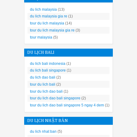
 dụng nhà bếp: Dùng xếp các loại dao, nĩa, thìa, thớt….Cách xếp tiết 
du lich malaysia
(13)
du lich malaysia gia re
(1)
tour du lich malaysia
(14)
11:
tour du lich malaysia gia re
(3)
ó cấu tạo không quá phức tạp, song việc vệ sinh máy rửa bát đúng
tour malaysia
(5)
máy rửa bát Bosch một cách sạch nhất
sẽ 
DU LỊCH BALI
của máy rửa bát bosch khá đơn giản, chỉ gồm hai khoang rửa và thêm 
du lich bali indonesia
(1)
thừa còn sót
du lich bali singapore
(1)
du lich dao bali
(2)
 bát bosch
, đầu tiên người sử dụng cần đổ bỏ chỗ rác này, sau đó t
tour du lich bali
(2)
 cửa đựng nước rửa chén. Tiếp đó, bật và chọn một chu trình rửa 
tour du lich dao bali
(1)
tour du lich dao bali singapore
(2)
tour du lich dao bali singapore 5 ngay 4 dem
(1)
09:
DU LỊCH NHẬT BẢN
uộc dòng sản phẩm cao cấp nhất trên thị trường hiện nay, giúp hỗ t
du lich nhat ban
(5)