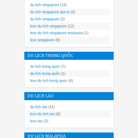
Khi đã có máy rửa bát phù hợp, quý khách nên chọn nơi lắp
du lich singapore
(15)
du lich singapore gia re
(5)
Khi rửa bát chú
du lịch singapore
(2)
tour du lich singapore
(12)
- Không nên cho bát đĩa có
tour du lich singapore-malaysia
(1)
tour singapore
(8)
- Các vật dụng, 
- Chai lọ, x
DU LỊCH TRUNG QUỐC
- Tránh để các 
du lich trung quoc
(7)
du lich trung quốc
(1)
- Tuân the
tour du lich trung quoc
(6)
Cách sử dụng má
DU LỊCH LÀO
 trên: Dùng để xếp các loại cốc, tách, bát đĩa nhựa. Một số vật dụn
du lich lao
(11)
tour du lich lao
(9)
tour lao
(3)
ới: Dùng để xếp các loại tô, đĩa lớn hay vừa, xoong nồi. Xếp các v
DU LỊCH MALAYSIA