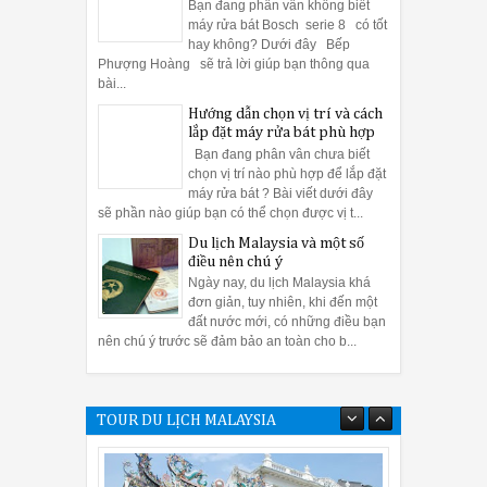
Bạn đang phân vân không biết
máy rửa bát Bosch serie 8 có tốt
2:57 PM
Du lịch Hà Giang thì đừng quên check in tạ
hay không? Dưới đây Bếp
tranh nhé
Phượng Hoàng sẽ trả lời giúp bạn thông qua
bài...
có tốt hay không? Dưới đây
Bếp Phượng Hoàng
sẽ trả lời giúp
Hướng dẫn chọn vị trí và cách
lắp đặt máy rửa bát phù hợp
máy rửa bát Bosch Serie 8?
Bạn đang phân vân chưa biết
chọn vị trí nào phù hợp để lắp đặt
máy rửa bát ? Bài viết dưới đây
erie 8
có gì?
sẽ phần nào giúp bạn có thể chọn được vị t...
dạng và hiện đại từ âm tủ, bán âm đến độc lập, phù hợp từng không 
Du lịch Malaysia và một số
í tay cầm và bảng điều khiển của máy rửa bát Bosch Serie 8 được t
điều nên chú ý
Ngày nay, du lịch Malaysia khá
đơn giản, tuy nhiên, khi đến một
đất nước mới, có những điều bạn
g đi kèm với InfoLight, một tính năng không tìm thấy trên các mô h
nên chú ý trước sẽ đảm bảo an toàn cho b...
n, sức chứa từ 15 đến 16 bộ bát đĩa.
thích của bạn là gì, đều có bằng thép không gỉ, trắng hoặc đen. H
TOUR DU LỊCH MALAYSIA
động êm ái ở 44 dBA. Mỗi mô hình cũng có cùng một loạt các chu kỳ:
tize.