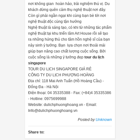
 thông dụng là máy rửa bát âm tủ và máy rửa bát độc lập, ngoài ra
nơi không gian hoàn hảo, trải nghiệm thú vị. Du
khách đừng quên cảm thụ nghệ thuật nơi đây.
Còn gì phải ngần ngại khi cùng bạn bè tới nơi
nghệ thuật độc cùng tận hưởng
ửa bát âm tủ phù hợp
Nghệ thuật là sáng tạo, có khi từ những tác phẩm
 việc chọn chỗ để cũng đơn giản hơn, bạn có thể để máy rửa bát tr
nghệ thuật tại khu triển lãm Art House rồi sẽ tạo
 rửa bát hợp lý còn ở chân đảo bếp của gia đình bạn.
ra những hứng thú cho tâm hồn nghệ sĩ của bạn
nảy sinh ý tưởng. Bạn lựa chọn nơi thoải mái
giúp bạn nâng cao chất lượng cuộc sống. Bởi
 bát độc lập hợp lý
cuộc sống là những ý tưởng đẹp
tour du lịch
át độc lập việc chọn vị trí cần xác định nhiều vấn đề hơn, hãy chọn 
singapore
TOUR DU LỊCH SINGAPORE GIÁ RẺ
n đặt ở đâu giúp đường ống thoát nước thuận tiện, không cao quá 6
CÔNG TY DU LỊCH PHƯỢNG HOÀNG
Địa chỉ: 118 Mai Anh Tuấn (Hồ Hoàng Cầu) -
Đống Đa - Hà Nội
Điện thoại: 04 35335388 - Fax: (+84)4 35335386
họn vị trí và cách lắp đặt máy rửa bát phù hợp
- Hotline: 0975699988
Website: dulichphuonghoang.vn - Email:
I8YCS01E là dòng máy rửa bát bán âm serie 8 thế hệ mới của nhà 
Info@dulichphuonghoang.vn
sâu ExtraClean Zone cho dàn rửa thứ
Posted by
Unknown
Hãy cùng
Bếp Phượng Ho
Share to:
REV