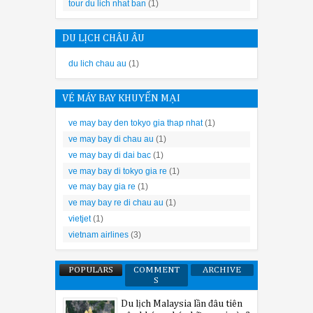
tour du lich nhat ban
(1)
DU LỊCH CHÂU ÂU
– Đầu tiên, cần chọn vị trí thích hợp nhất lắp 
du lich chau au
(1)
h giữa các mặt của máy với mặt tường và các vật dụng khác một kh
VÉ MÁY BAY KHUYẾN MẠI
ve may bay den tokyo gia thap nhat
(1)
– Rà soát lại toàn bộ 
ve may bay di chau au
(1)
ve may bay di dai bac
(1)
ve may bay di tokyo gia re
(1)
2
ve may bay gia re
(1)
máy rửa bát Bosch có tốn lượng nước nhiều hơn so với rửa
ve may bay re di chau au
(1)
vietjet
(1)
vietnam airlines
(3)
về bếp gia đình,
máy rửa bát Bosch rất tiết kiệm nước
, lượng nư
POPULARS
COMMENT
ARCHIVE
S
g
máy rửa bát Bosch
cao cấp sẽ tiết kiệm được 1/3 lượng nước so 
Du lịch Malaysia lần đâu tiên