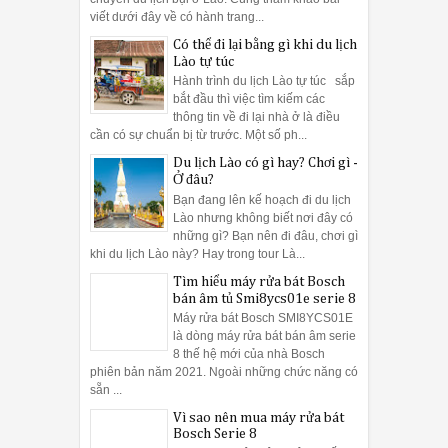
viết dưới đây về có hành trang...
Có thể đi lại bằng gì khi du lịch
Lào tự túc
Hành trình du lịch Lào tự túc sắp
bắt đầu thì việc tìm kiếm các
thông tin về đi lại nhà ở là điều
cần có sự chuẩn bị từ trước. Một số ph...
Du lịch Lào có gì hay? Chơi gì -
Ở đâu?
Bạn đang lên kế hoạch đi du lịch
Lào nhưng không biết nơi đây có
những gì? Bạn nên đi đâu, chơi gì
khi du lịch Lào này? Hay trong tour Là...
Tìm hiểu máy rửa bát Bosch
4 mùa đều lộng lẫy sắc hoa trên Cao nguyên đá Hà Giang
bán âm tủ Smi8ycs01e serie 8
Máy rửa bát Bosch SMI8YCS01E
là dòng máy rửa bát bán âm serie
Tour du lịch Sapa 3 ngày 2 đêm
8 thế hệ mới của nhà Bosch
phiên bản năm 2021. Ngoài những chức năng có
4:44 PM
Những kinh nghiệm không thể bỏ qua khi 
sẵn ...
du lịch Hà Giang
để hòa mình vào núi đồi hùng vĩ, 
Vì sao nên mua máy rửa bát
tranh ở núi đôi Quản Bạ - tuyệt tác được xếp đặt vô cù
Bosch Serie 8