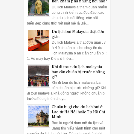
nên khám phá những nơi nào?
Du lịch Malaysia tham quan nhiều
công trình kiến trúc độc đáo, các
khu du lịch nổi tiếng, các bãi
10:
biển đẹp cùng thời tiết mát mẻ là điề...
nào cũng đẹp.
Du lịch bụi Malaysia thật đơn
giản
a nào
săn hoa ấy. Người ta bảo Hà Giang 4 mùa đều đẹp, và rằng
Du lịch Malaysia thật đơn giản , v
à đ ể chu ẩn b ị cho chuy ến du
lịch Malaysia b ạn c ần chu ẩn b ị:
1. Vé máy bay Đ ể s ở h ữu...
Khi đi tour du lịch malaysia
bạn cần chuẩn bị trước những
gì?
Khi đi tour du lich malaysia bạn
cần chuẩn bị trước những gì? Khi
đi tour malaysia khá đông người không chuẩn bị
trước điều gì nên chuy...
Chuẩn bị gì cho du lịch bụi ở
Lào từ Hà Nội hoặc Tp Hồ Chí
Minh
Bạn là người đam mê du lịch và
đang tìm hiểu hành trình cho một
chuyến du lịch bụi ở Lào. Cùng tham khảo bài