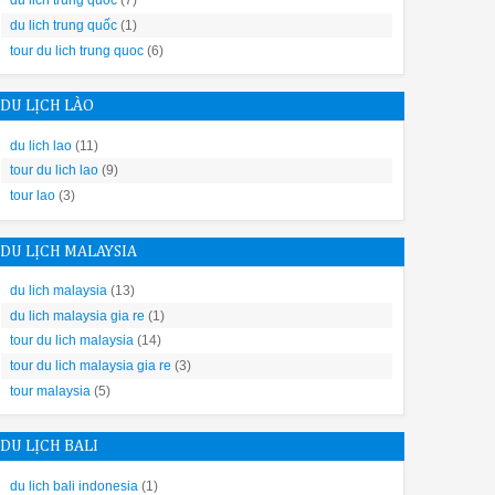
du lich trung quoc
(7)
 năng này có thể được thay đổi bằng các tính năng như Delay, Half L
du lich trung quốc
(1)
tour du lich trung quoc
(6)
ông khí khô nóng để sấy khô hoàn toàn mọi vật dụng kể cả thủy tin
DU LỊCH LÀO
du lich lao
(11)
tour du lich lao
(9)
tour lao
(3)
DU LỊCH MALAYSIA
e 8
i đây sẽ phần nào giúp bạn có thể chọn được vị trí phù hợp nhất nhé
du lich malaysia
(13)
du lich malaysia gia re
(1)
tour du lich malaysia
(14)
tour du lich malaysia gia re
(3)
tour malaysia
(5)
Nam. Cách lắp đặt máy rửa chén bát này như thế nào phụ thuộc hoàn 
DU LỊCH BALI
du lich bali indonesia
(1)