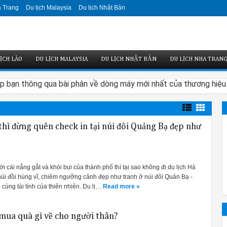
a Trang
Du lịch Malaysia
Du lịch Nhật Bản
ỊCH LÀO
DU LỊCH MALAYSIA
DU LỊCH NHẬT BẢN
DU LỊCH NHA TRAN
p bạn thông qua bài phân về dòng máy mới nhất của thương hiệu B
thì đừng quên check in tại núi đôi Quảng Bạ đẹp như
 gian bếp:
 ưu, đảm bảo thẩm mỹ hơn các dòng trước. Người dùng có thể chọn từ 
 cái nắng gắt và khói bụi của thành phố thì tại sao không đi du lịch Hà
úi đồi hùng vĩ, chiêm ngưỡng cảnh đẹp như tranh ở núi đôi Quản Bạ -
hình điều khiển phía trước. Đó là một chùm sáng màu đỏ nhỏ được c
 cùng tài tình của thiên nhiên. Du lị…
Read more »
 mua quà gì về cho người thân?
ọ cũng cung cấp cho bạn một sự lựa chọn giữa điều khiển cảm ứng đ