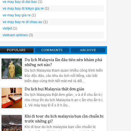
ve may bay di dai bac
(1)
ng khi vẫn duy trì kết quả sấy khô hoàn hảo. Quá trình sấy tiêu th
t ​​khoáng tự nhiên. Khoáng chất này được tái tạo sau khi kết thúc 
ve may bay di tokyo gia re
(1)
ve may bay gia re
(1)
ve may bay re di chau au
(1)
vietjet
(1)
ểu máy rửa bát Bosch bán âm tủ Smi8ycs01e serie 8
vietnam airlines
(3)
 quả nhất
? Máy rửa bát Bosch được thiết kế hiện đại nên trong qu
dẫn bạn dùng máy rửa bát Bosch hiệu quả.
POPULARS
COMMENTS
ARCHIVE
 máy rửa bát Bosch như thế nào cho hiệu quả
Du lịch Malaysia lần đâu tiên nên khám phá
những nơi nào?
 đặt máy rửa bát ở vị trí thuận tiện nhất
Du lịch Malaysia tham quan nhiều công trình kiến
trúc độc đáo, các khu du lịch nổi tiếng, các bãi
y khô ngay khi vừa kết thúc quy trình rửa. Sau đó sẽ xả nước nóng l
biển đẹp cùng thời tiết mát mẻ là điề...
Du lịch bụi Malaysia thật đơn giản
 tiện để dễ dàng cho bát đĩa vào rửa và lấy ra khi sử dụng cũng nh
Du lịch Malaysia thật đơn giản , v à đ ể chu ẩn b ị
cho chuy ến du lịch Malaysia b ạn c ần chu ẩn b ị:
 tuân thủ một số nguyên tắc nhất định của máy rửa bát Bosch 
1. Vé máy bay Đ ể s ở h ữu...
trang trí trên men, vẽ bằng tay, các loại ly thủy tinh dễ bị mờ hoặc 
Khi đi tour du lịch malaysia bạn cần chuẩn bị
trước những gì?
ng gỗ có thể bị nứt, vỡ khi ngấm nước trong quá trình rửa bằng máy.
Khi đi tour du lich malaysia bạn cần chuẩn bị