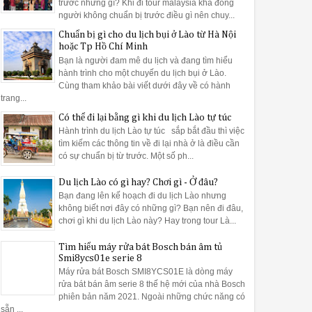
trước những gì? Khi đi tour malaysia khá đông
người không chuẩn bị trước điều gì nên chuy...
ó nhãn mác bằng giấy có thể bị bong ra khi rửa và kẹt trong máy.
Chuẩn bị gì cho du lịch bụi ở Lào từ Hà Nội
sát nhau dễ gây trầy xước khi va chạm như bằng bạc, thép không gỉ
hoặc Tp Hồ Chí Minh
Bạn là người đam mê du lịch và đang tìm hiểu
tắc hoạt động của máy rửa bát sẽ mang lại hiệu quả cao nhất
hành trình cho một chuyến du lịch bụi ở Lào.
Cùng tham khảo bài viết dưới đây về có hành
trang...
một cách hiệu quả với các khay rửa hợp lý cho từng loại vật dụng:
Có thể đi lại bằng gì khi du lịch Lào tự túc
t nằm ngang để tránh cản trở hệ thống quạt rửa mang lại hiệu suất r
Hành trình du lịch Lào tự túc sắp bắt đầu thì việc
tìm kiếm các thông tin về đi lại nhà ở là điều cần
có sự chuẩn bị từ trước. Một số ph...
 hướng hoặc úp ngược xuống để tạo không gian thông thoáng. Các lo
Du lịch Lào có gì hay? Chơi gì - Ở đâu?
t dụng này là: Xếp nĩa lên trên, lưỡi dao quay xuống, thìa xen kẽ lên
Bạn đang lên kế hoạch đi du lịch Lào nhưng
không biết nơi đây có những gì? Bạn nên đi đâu,
chơi gì khi du lịch Lào này? Hay trong tour Là...
dụng máy rửa bát Bosch như thế nào cho hiệu quả
ử dụng cao. Dưới đây Bếp Phượng Hoàng gửi tới bạn bài viết
hướng 
Tìm hiểu máy rửa bát Bosch bán âm tủ
hơn cho công việc nội trợ hàng ngày.
Smi8ycs01e serie 8
Máy rửa bát Bosch SMI8YCS01E là dòng máy
rửa bát bán âm serie 8 thế hệ mới của nhà Bosch
 sinh máy rửa bát Bosch một cách sạch nhất
phiên bản năm 2021. Ngoài những chức năng có
sẵn ...