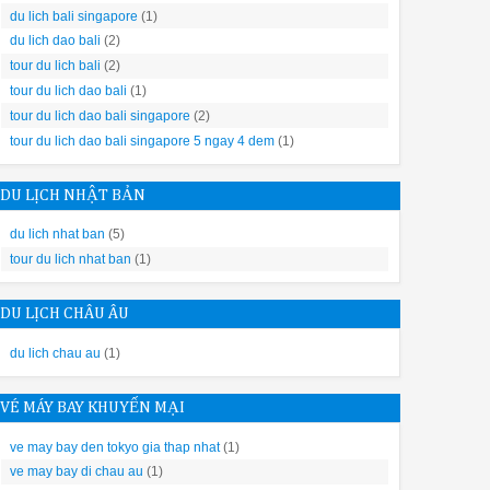
ia đình bạn rộng có thể thiết kế một đảo bếp giống với phong cách 
du lich bali singapore
(1)
du lich dao bali
(2)
tour du lich bali
(2)
 máy rửa bát chung ổ với cách thiết bị điện có công suất lớn khác.
tour du lich dao bali
(1)
tour du lich dao bali singapore
(2)
tour du lich dao bali singapore 5 ngay 4 dem
(1)
DU LỊCH NHẬT BẢN
du lich nhat ban
(5)
c, ở phiên bản mới này, Bosch Smi8ycs01e được tích hợp thêm Vùng 
tour du lich nhat ban
(1)
ra đặc biệt êm ái.
 tiết sản phẩm Bosch Smi8ycs01e serie 8 để xem có thêm điều gì đ
DU LỊCH CHÂU ÂU
du lich chau au
(1)
 RỬA BÁT BOSCH BÁN ÂM TỦ SMI8YCS01E SERIE 8
1/ NHỮNG TÍNH NĂNG NỔI BẬT
VÉ MÁY BAY KHUYẾN MẠI
uả sấy khô hoàn hảo nhờ sự lưu thông không khí 3D, ngay cả với đồ
 ướt và phải lau bằng tay. Công nghệ Zeolith từng đoạt giải thưởng
ve may bay den tokyo gia thap nhat
(1)
 tiết kiệm và hoàn hảo. Bây giờ bạn có thể cất khăn và tập trung v
ve may bay di chau au
(1)