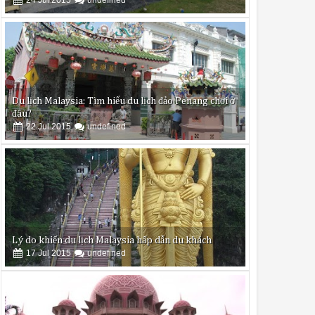
oàng
sẽ trả lời câu hỏi giúp bạn thông qua bài viết dưới đây.
Du lịch Malaysia: Tìm hiểu du lịch đảo Penang chơi ở
đâu?
22
Jul
2015
undefined
ùy theo các chế độ rửa nhanh và rửa đặc biệt (chế độ rửa nửa tải) chỉ
 rửa bát còn có khả năng diệt khuẩn lên đến 99%, bảo vệ sức khỏe c
ng?
Lý do khiến du lịch Malaysia hấp dẫn du khách
17
Jul
2015
undefined
g sắc hoa phủ trùm trên đá.
Tour du lịch Malaysia 5 ngày giá rẻ