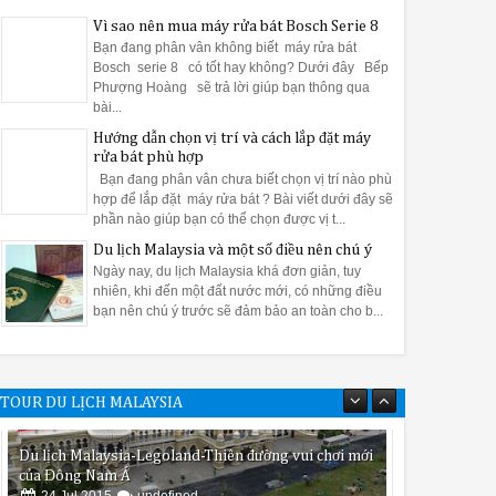
 rổ rác ở vị trí thấp nhất nằm phía trong lòng máy. Sau khi kết thú
Vì sao nên mua máy rửa bát Bosch Serie 8
 có tác dụng hiệu quả vệ sinh máy rửa bát rất tốt. Bạn chỉ cần đổ 
Bạn đang phân vân không biết máy rửa bát
ng không thể quan sát được và khó được làm sạch cũng sẽ được g
Bosch serie 8 có tốt hay không? Dưới đây Bếp
Phượng Hoàng sẽ trả lời giúp bạn thông qua
bài...
Hướng dẫn chọn vị trí và cách lắp đặt máy
rửa bát phù hợp
h vệ sinh máy rửa bát Bosch một cách sạch nhất
Bạn đang phân vân chưa biết chọn vị trí nào phù
nhất. Để sử dụng một cách hiệu quả nhất thì bạn đừng thể bỏ qua b
hợp để lắp đặt máy rửa bát ? Bài viết dưới đây sẽ
phần nào giúp bạn có thể chọn được vị t...
Du lịch Malaysia và một số điều nên chú ý
Ngày nay, du lịch Malaysia khá đơn giản, tuy
nhiên, khi đến một đất nước mới, có những điều
bạn nên chú ý trước sẽ đảm bảo an toàn cho b...
và tránh nơi ẩm ướt, gần nguồn sinh nhiệt.
 khu vực thông thoáng, tránh máy bị nóng ảnh hưởng đến các thiế
TOUR DU LỊCH MALAYSIA
trước khi lắp đặt.