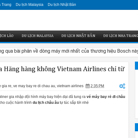
a Trang
Du lịch Malaysia
Du lịch Nhật Bản
ỊCH LÀO
DU LỊCH MALAYSIA
DU LỊCH NHẬT BẢN
DU LỊCH NHA TRAN
g qua bài phân về dòng máy mới nhất của thương hiệu Bosch này n
a Hãng hàng không Vietnam Airlines chỉ từ
 gia re
,
ve may bay re di chau au
,
vietnam airlines
2:35 PM
o thẩm mỹ hơn các dòng trước. Người dùng có thể chọn từ hai thanh k
ner gia nhập đội hình máy bay hiện đại đã tung ra
vé máy bay rẻ đi châu
cho cuộc hành trình
du lịch châu âu
tự túc sắp tới nhé
hiển phía trước. Đó là một chùm sáng màu đỏ nhỏ được chiếu lên sà
g cấp cho bạn một sự lựa chọn giữa điều khiển cảm ứng điện dung h