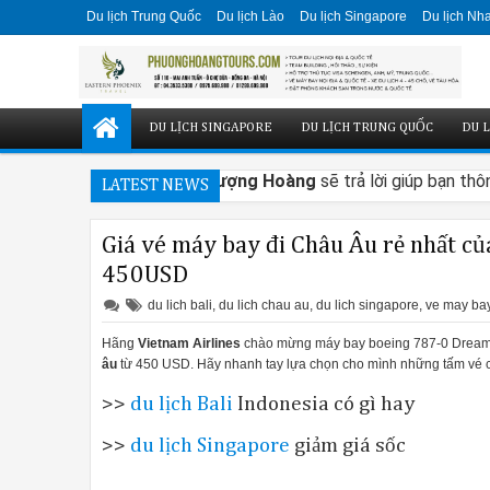
Du lịch Trung Quốc
Du lịch Lào
Du lịch Singapore
Du lịch Nh
DU LỊCH SINGAPORE
DU LỊCH TRUNG QUỐC
DU L
y không? Dưới đây
Bếp Phượng Hoàng
sẽ trả lời giúp bạn thôn
LATEST NEWS
 bát Bosch Serie 8?
Giá vé máy bay đi Châu Âu rẻ nhất củ
450USD
gì?
du lich bali
,
du lich chau au
,
du lich singapore
,
ve may bay
ện đại từ âm tủ, bán âm đến độc lập, phù hợp từng không gian bếp:
à bảng điều khiển của máy rửa bát Bosch Serie 8 được tối ưu, đảm bả
Hãng
Vietnam Airlines
chào mừng máy bay boeing 787-0 Dreamli
âu
từ 450 USD. Hãy nhanh tay lựa chọn cho mình những tấm vé 
ới InfoLight, một tính năng không tìm thấy trên các mô hình điều k
>>
du lịch Bali
Indonesia có gì hay
>>
du lịch Singapore
giảm giá sốc
a từ 15 đến 16 bộ bát đĩa.
bạn là gì, đều có bằng thép không gỉ, trắng hoặc đen. Họ cũng cun