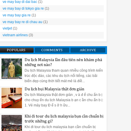
ve may bay di dai bac
(1)
duy trì kết quả sấy khô hoàn hảo. Quá trình sấy tiêu thụ một lượn
 tự nhiên. Khoáng chất này được tái tạo sau khi kết thúc mỗi chu trì
ve may bay di tokyo gia re
(1)
ve may bay gia re
(1)
ve may bay re di chau au
(1)
vietjet
(1)
a bát Bosch bán âm tủ Smi8ycs01e serie 8
vietnam airlines
(3)
? Máy rửa bát Bosch được thiết kế hiện đại nên trong quá trình sử
g máy rửa bát Bosch hiệu quả.
POPULARS
COMMENTS
ARCHIVE
bát Bosch như thế nào cho hiệu quả
Du lịch Malaysia lần đâu tiên nên khám phá
những nơi nào?
ửa bát ở vị trí thuận tiện nhất
Du lịch Malaysia tham quan nhiều công trình kiến
trúc độc đáo, các khu du lịch nổi tiếng, các bãi
khi vừa kết thúc quy trình rửa. Sau đó sẽ xả nước nóng lần cuối để 
biển đẹp cùng thời tiết mát mẻ là điề...
Du lịch bụi Malaysia thật đơn giản
 dàng cho bát đĩa vào rửa và lấy ra khi sử dụng cũng như có thể th
Du lịch Malaysia thật đơn giản , v à đ ể chu ẩn b ị
cho chuy ến du lịch Malaysia b ạn c ần chu ẩn b ị:
một số nguyên tắc nhất định của máy rửa bát Bosch :
1. Vé máy bay Đ ể s ở h ữu...
rên men, vẽ bằng tay, các loại ly thủy tinh dễ bị mờ hoặc trầy xước.
Khi đi tour du lịch malaysia bạn cần chuẩn bị
trước những gì?
ể bị nứt, vỡ khi ngấm nước trong quá trình rửa bằng máy.
Khi đi tour du lich malaysia bạn cần chuẩn bị