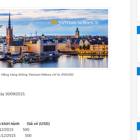
g, bình thường, sinh thái, Express, và Rinse. Những tính năng này c
 nhất mỗi khi nhắc về máy rửa bát của Bosch. Sử dụng không khí kh
 giúp tiết kiệm điện năng hiệu quả.
11:01 AM
Vì sao nên mua máy rửa bát Bosch Serie 8
a Hãng hàng không Vietnam Airlines chỉ từ 450USD
máy rửa bát
? Bài viết dưới đây sẽ p
ày 30/09/2015.
 ở đâu hợp lý.
i máy để bàn rất nhỏ nhưng không quá phổ biến tại Việt Nam. Cách l
ởi hành Giá vé (USD)
1/12/2015 500
 31/12/2015 500