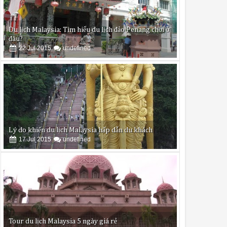
 lời câu hỏi giúp bạn thông qua bài viết dưới đây.
Lý do khiến du lịch Malaysia hấp dẫn du khách
17
Jul
2015
undefined
 chế độ rửa nhanh và rửa đặc biệt (chế độ rửa nửa tải) chỉ mất 6-7 Lí
n có khả năng diệt khuẩn lên đến 99%, bảo vệ sức khỏe cho cả gia 
Tour du lịch Malaysia 5 ngày giá rẻ
06
Aug
2015
undefined
phủ trùm trên đá.
Trải nghiệm thú vị khi du lịch Malaysia- đảo Penang