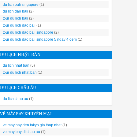
 rộng có thể thiết kế một đảo bếp giống với phong cách Châu Âu thì
du lich bali singapore
(1)
du lich dao bali
(2)
tour du lich bali
(2)
t chung ổ với cách thiết bị điện có công suất lớn khác.
tour du lich dao bali
(1)
tour du lich dao bali singapore
(2)
tour du lich dao bali singapore 5 ngay 4 dem
(1)
DU LỊCH NHẬT BẢN
du lich nhat ban
(5)
 bản mới này, Bosch Smi8ycs01e được tích hợp thêm Vùng rửa chuyên
tour du lich nhat ban
(1)
ra đặc biệt êm ái.
phẩm Bosch Smi8ycs01e serie 8 để xem có thêm điều gì đặc biệt nhé
DU LỊCH CHÂU ÂU
du lich chau au
(1)
BOSCH BÁN ÂM TỦ SMI8YCS01E SERIE 8
ỮNG TÍNH NĂNG NỔI BẬT
VÉ MÁY BAY KHUYẾN MẠI
hoàn hảo nhờ sự lưu thông không khí 3D, ngay cả với đồ dùng bằng 
i lau bằng tay. Công nghệ Zeolith từng đoạt giải thưởng của chúng 
ve may bay den tokyo gia thap nhat
(1)
 và hoàn hảo. Bây giờ bạn có thể cất khăn và tập trung vào những đ
ve may bay di chau au
(1)