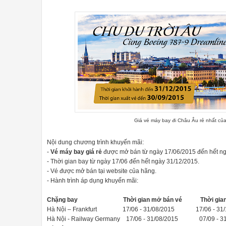
ở 44 dBA. Mỗi mô hình cũng có cùng một loạt các chu kỳ: nặng, tự độn
 trong máy rửa bát Bosch Serie 8 Zeolith Perfect Dry
ch tiên phong có tên Zeolith PerfectDry là điều đặc biệt đáng nói
khi hơi ẩm hoàn toàn được sấy khô. Khí nóng được sử dụng lại do đó
Giá vé máy bay đi Châu Âu rẻ nhất củ
à cách lắp đặt máy rửa bát sao cho phù hợp nhất
Nội dung chương trình khuyến mãi:
-
Vé máy bay giá rẻ
được mở bán từ ngày 17/06/2015 đến hết ng
- Thời gian bay từ ngày 17/06 đến hết ngày 31/12/2015.
ao cho phù hợp
- Vé được mở bán tại website của hãng.
t máy rửa bát phù hợp là chúng ta cần chọn xem máy rửa bát nên đặt
- Hành trình áp dụng khuyến mãi:
 là máy rửa bát âm tủ và máy rửa bát độc lập, ngoài ra còn có loạ
Chặng bay Thời gian mở bán vé Thời gian kh
Hà Nội – Frankfurt 17/06 - 31/08/2015 17/06 - 3
tủ phù hợp
Hà Nội - Railway Germany 17/06 - 31/08/2015 07/09 -