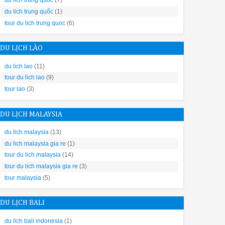
du lich trung quoc
(7)
ó thể được thay đổi bằng các tính năng như Delay, Half Load, Extra 
du lich trung quốc
(1)
tour du lich trung quoc
(6)
ô nóng để sấy khô hoàn toàn mọi vật dụng kể cả thủy tinh hay nhựa
DU LỊCH LÀO
du lich lao
(11)
tour du lich lao
(9)
tour lao
(3)
DU LỊCH MALAYSIA
hần nào giúp bạn có thể chọn được vị trí phù hợp nhất nhé.
du lich malaysia
(13)
du lich malaysia gia re
(1)
tour du lich malaysia
(14)
tour du lich malaysia gia re
(3)
tour malaysia
(5)
ắp đặt máy rửa chén bát này như thế nào phụ thuộc hoàn toàn vào l
DU LỊCH BALI
du lich bali indonesia
(1)