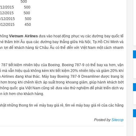
ã được thiết kế sẵn bên dưới bếp, ngoài ra nếu căn bếp gia đình bạn
07/09 500
 31/12/2015 500
 31/12/2015 500
 31/12/2015 500
ận tiện cho việc cung cấp nguồn điện, tránh kêt nối nguồn máy rửa bá
 31/12/2015 450
không
Vietnam Airlines
đưa vào hoạt động phục vụ các đường bay quốc tế
h hưởng đến quá trình xả nước.
hé thăm trời Âu qua các đường bay thẳng giữa Hà Nội, Tp.Hồ Chí Minh và
uận lợi để khách hàng từ Châu Âu có thể đến với Việt Nam một cách nhanh
787 tiết kiệm nhiên liệu của Boeing. Boeing 787-9 có thể bay xa hơn, vận
bản năm 2021. Ngoài những chức năng có sẵn từ đời trước, ở phiên
 mà vẫn hiệu quả không kém khi tiết kiệm 20% nhiên liệu và giảm 20% khí
Airlines đang khai thác. Máy bay Boeing 787-9 Dreamliner được trang bị
ơn trong khi chênh lệch áp suất trong khoang giảm, giúp hành khách bớt
Hãy cùng
Bếp Phượng Hoàng
đi chi tiết sản 
hông quốc gia Việt Nam cũng sẽ đưa vào thử nghiệm để phát triển dịch vụ
ện ích hơn cho khách hàng.
REVIEW MÁY RỬA BÁT 
hững thong tin vé máy bay giá rẻ, tìm vé máy bay giá rẻ của các hãng
1/ NH
PerfectDry với hệ thống sấy Zeolith®:
kết quả sấy khô 
Posted by
Siteccp
h hoàn hảo. Đặc biệt là bát đĩa làm bằng nhựa, thường bị ướt và phả
 ăn bằng thủy tinh, đồ sứ và thậm chí bằng nhựa một cách tiết kiệm