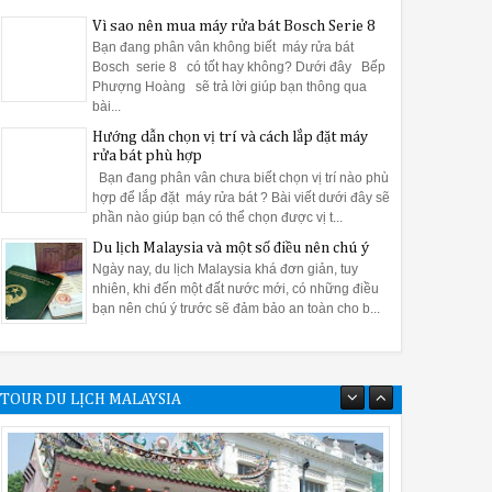
ị trí thấp nhất nằm phía trong lòng máy. Sau khi kết thúc mỗi chu t
Vì sao nên mua máy rửa bát Bosch Serie 8
g hiệu quả vệ sinh máy rửa bát rất tốt. Bạn chỉ cần đổ 2 đến 3 giọ
Bạn đang phân vân không biết máy rửa bát
hể quan sát được và khó được làm sạch cũng sẽ được giấm ăn loạ
Bosch serie 8 có tốt hay không? Dưới đây Bếp
Phượng Hoàng sẽ trả lời giúp bạn thông qua
bài...
Hướng dẫn chọn vị trí và cách lắp đặt máy
rửa bát phù hợp
 máy rửa bát Bosch một cách sạch nhất
Bạn đang phân vân chưa biết chọn vị trí nào phù
ử dụng một cách hiệu quả nhất thì bạn đừng thể bỏ qua bài viết dướ
hợp để lắp đặt máy rửa bát ? Bài viết dưới đây sẽ
phần nào giúp bạn có thể chọn được vị t...
Du lịch Malaysia và một số điều nên chú ý
Ngày nay, du lịch Malaysia khá đơn giản, tuy
nhiên, khi đến một đất nước mới, có những điều
bạn nên chú ý trước sẽ đảm bảo an toàn cho b...
ơi ẩm ướt, gần nguồn sinh nhiệt.
hông thoáng, tránh máy bị nóng ảnh hưởng đến các thiết bị khác t
TOUR DU LỊCH MALAYSIA
ắp đặt.