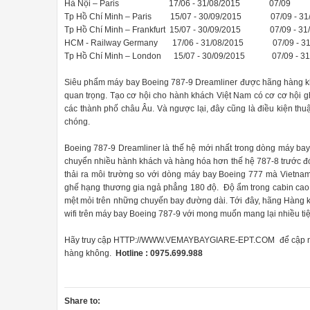
chỗ để cũng đơn giản hơn, bạn có thể để máy rửa bát trong hốc tủ đ
Hà Nội – Paris 17/06 - 31/08/2015 
Tp Hồ Chí Minh – Paris 15/07 - 30/09/2015 07/09 -
Tp Hồ Chí Minh – Frankfurt 15/07 - 30/09/2015 07/09 -
lập hợp lý
HCM - Railway Germany 17/06 - 31/08/2015 07/09 -
việc chọn vị trí cần xác định nhiều vấn đề hơn, hãy chọn vị trí thu
Tp Hồ Chí Minh – London 15/07 - 30/09/2015 07/09 -
Siêu phẩm máy bay Boeing 787-9 Dreamliner được hãng hàng 
u giúp đường ống thoát nước thuận tiện, không cao quá 60cm gây ản
quan trọng. Tạo cơ hội cho hành khách Việt Nam có cơ cơ hội g
các thành phố châu Âu. Và ngược lại, đây cũng là điều kiện th
chóng.
í và cách lắp đặt máy rửa bát phù hợp
Boeing 787-9 Dreamliner là thế hệ mới nhất trong dòng máy bay 
à dòng máy rửa bát bán âm serie 8 thế hệ mới của nhà Bosch phiên 
chuyển nhiều hành khách và hàng hóa hơn thế hệ 787-8 trước đó
thải ra môi trường so với dòng máy bay Boeing 777 mà Vietnam 
ghế hạng thương gia ngả phẳng 180 độ. Độ ẩm trong cabin cao h
mệt mỏi trên những chuyến bay đường dài. Tới đây, hãng Hàng k
wifi trên máy bay Boeing 787-9 với mong muốn mang lại nhiều ti
Hãy truy cập HTTP://WWW.VEMAYBAYGIARE-EPT.COM để cập nhật n
hàng không.
Hotline : 0975.699.988
át. Nhưng không phải tất cả các máy rửa bát đều làm khô nó một các
u tự nhiên, chuyển đổi hơi ẩm thành nhiệt, đảm bảo làm khô các món
Share to: