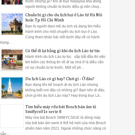
trước những gì? Khi đi tour malaysia khá đông
người không chuẩn bị trước điều gì nên chuy...
 nhãn mác bằng giấy có thể bị bong ra khi rửa và kẹt trong máy.
Chuẩn bị gì cho du lịch bụi ở Lào từ Hà Nội
át nhau dễ gây trầy xước khi va chạm như bằng bạc, thép không gỉ
hoặc Tp Hồ Chí Minh
Bạn là người đam mê du lịch và đang tìm hiểu
ắc hoạt động của máy rửa bát sẽ mang lại hiệu quả cao nhất
hành trình cho một chuyến du lịch bụi ở Lào.
Cùng tham khảo bài viết dưới đây về có hành
trang...
một cách hiệu quả với các khay rửa hợp lý cho từng loại vật dụng:
Có thể đi lại bằng gì khi du lịch Lào tự túc
 nằm ngang để tránh cản trở hệ thống quạt rửa mang lại hiệu suất rử
Hành trình du lịch Lào tự túc sắp bắt đầu thì việc
tìm kiếm các thông tin về đi lại nhà ở là điều cần
có sự chuẩn bị từ trước. Một số ph...
 hướng hoặc úp ngược xuống để tạo không gian thông thoáng. Các loạ
Du lịch Lào có gì hay? Chơi gì - Ở đâu?
t dụng này là: Xếp nĩa lên trên, lưỡi dao quay xuống, thìa xen kẽ lên
Bạn đang lên kế hoạch đi du lịch Lào nhưng
không biết nơi đây có những gì? Bạn nên đi đâu,
chơi gì khi du lịch Lào này? Hay trong tour Là...
dụng máy rửa bát Bosch như thế nào cho hiệu quả
 dụng cao. Dưới đây Bếp Phượng Hoàng gửi tới bạn bài viết
hướng 
Tìm hiểu máy rửa bát Bosch bán âm tủ
hơn cho công việc nội trợ hàng ngày.
Smi8ycs01e serie 8
Máy rửa bát Bosch SMI8YCS01E là dòng máy
rửa bát bán âm serie 8 thế hệ mới của nhà Bosch
 sinh máy rửa bát Bosch một cách sạch nhất
phiên bản năm 2021. Ngoài những chức năng có
sẵn ...