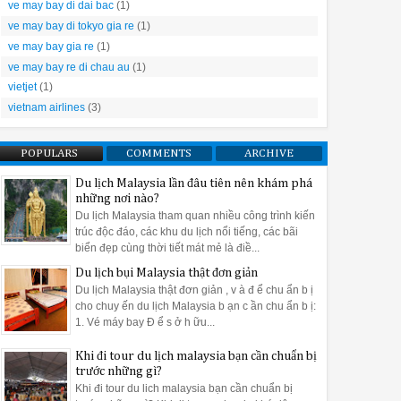
ve may bay di dai bac
(1)
g khi vẫn duy trì kết quả sấy khô hoàn hảo. Quá trình sấy tiêu th
t ​​khoáng tự nhiên. Khoáng chất này được tái tạo sau khi kết thúc m
ve may bay di tokyo gia re
(1)
ve may bay gia re
(1)
ve may bay re di chau au
(1)
vietjet
(1)
u máy rửa bát Bosch bán âm tủ Smi8ycs01e serie 8
vietnam airlines
(3)
quả nhất
? Máy rửa bát Bosch được thiết kế hiện đại nên trong quá
ẫn bạn dùng máy rửa bát Bosch hiệu quả.
POPULARS
COMMENTS
ARCHIVE
máy rửa bát Bosch như thế nào cho hiệu quả
Du lịch Malaysia lần đâu tiên nên khám phá
những nơi nào?
 đặt máy rửa bát ở vị trí thuận tiện nhất
Du lịch Malaysia tham quan nhiều công trình kiến
trúc độc đáo, các khu du lịch nổi tiếng, các bãi
 khô ngay khi vừa kết thúc quy trình rửa. Sau đó sẽ xả nước nóng lầ
biển đẹp cùng thời tiết mát mẻ là điề...
Du lịch bụi Malaysia thật đơn giản
tiện để dễ dàng cho bát đĩa vào rửa và lấy ra khi sử dụng cũng như
Du lịch Malaysia thật đơn giản , v à đ ể chu ẩn b ị
cho chuy ến du lịch Malaysia b ạn c ần chu ẩn b ị:
tuân thủ một số nguyên tắc nhất định của máy rửa bát Bosch 
1. Vé máy bay Đ ể s ở h ữu...
rang trí trên men, vẽ bằng tay, các loại ly thủy tinh dễ bị mờ hoặc t
Khi đi tour du lịch malaysia bạn cần chuẩn bị
trước những gì?
g gỗ có thể bị nứt, vỡ khi ngấm nước trong quá trình rửa bằng máy.
Khi đi tour du lich malaysia bạn cần chuẩn bị