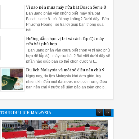
 rổ rác ở vị trí thấp nhất nằm phía trong lòng máy. Sau khi kết thúc
Vì sao nên mua máy rửa bát Bosch Serie 8
có tác dụng hiệu quả vệ sinh máy rửa bát rất tốt. Bạn chỉ cần đổ 2
Bạn đang phân vân không biết máy rửa bát
ng không thể quan sát được và khó được làm sạch cũng sẽ được gi
Bosch serie 8 có tốt hay không? Dưới đây Bếp
Phượng Hoàng sẽ trả lời giúp bạn thông qua
bài...
Hướng dẫn chọn vị trí và cách lắp đặt máy
rửa bát phù hợp
h vệ sinh máy rửa bát Bosch một cách sạch nhất
Bạn đang phân vân chưa biết chọn vị trí nào phù
nhất. Để sử dụng một cách hiệu quả nhất thì bạn đừng thể bỏ qua bà
hợp để lắp đặt máy rửa bát ? Bài viết dưới đây sẽ
phần nào giúp bạn có thể chọn được vị t...
Du lịch Malaysia và một số điều nên chú ý
Ngày nay, du lịch Malaysia khá đơn giản, tuy
nhiên, khi đến một đất nước mới, có những điều
bạn nên chú ý trước sẽ đảm bảo an toàn cho b...
và tránh nơi ẩm ướt, gần nguồn sinh nhiệt.
 khu vực thông thoáng, tránh máy bị nóng ảnh hưởng đến các thiết
TOUR DU LỊCH MALAYSIA
rước khi lắp đặt.