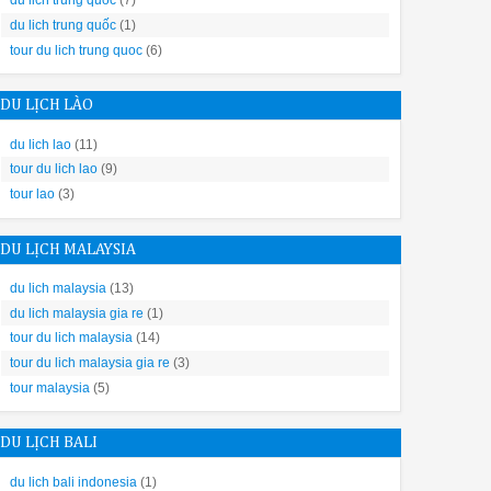
du lich trung quoc
(7)
 năng này có thể được thay đổi bằng các tính năng như Delay, Half Lo
du lich trung quốc
(1)
tour du lich trung quoc
(6)
ông khí khô nóng để sấy khô hoàn toàn mọi vật dụng kể cả thủy tin
DU LỊCH LÀO
du lich lao
(11)
tour du lich lao
(9)
tour lao
(3)
DU LỊCH MALAYSIA
e 8
i đây sẽ phần nào giúp bạn có thể chọn được vị trí phù hợp nhất nhé.
du lich malaysia
(13)
du lich malaysia gia re
(1)
tour du lich malaysia
(14)
tour du lich malaysia gia re
(3)
tour malaysia
(5)
am. Cách lắp đặt máy rửa chén bát này như thế nào phụ thuộc hoàn t
DU LỊCH BALI
du lich bali indonesia
(1)