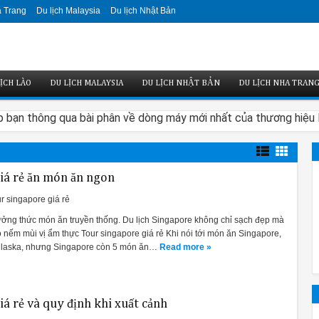
a Trang
Du lịch Malaysia
Du lịch Nhật Bản
ỊCH LÀO
DU LỊCH MALAYSIA
DU LỊCH NHẬT BẢN
DU LỊCH NHA TRAN
 bạn thông qua bài phân về dòng máy mới nhất của thương hiệu Bo
iá rẻ ăn món ăn ngon
r singapore giá rẻ
gian bếp:
hưởng thức món ăn truyền thống. Du lịch Singapore không chỉ sạch đẹp mà
ưu, đảm bảo thẩm mỹ hơn các dòng trước. Người dùng có thể chọn từ h
 nếm mùi vị ẩm thực Tour singapore giá rẻ Khi nói tới món ăn Singapore,
à laska, nhưng Singapore còn 5 món ăn…
Read more »
ình điều khiển phía trước. Đó là một chùm sáng màu đỏ nhỏ được ch
á rẻ và quy định khi xuất cảnh
ọ cũng cung cấp cho bạn một sự lựa chọn giữa điều khiển cảm ứng đ