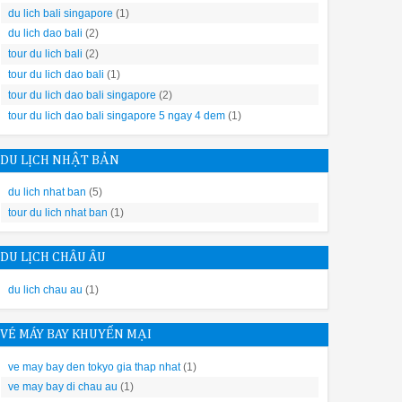
a đình bạn rộng có thể thiết kế một đảo bếp giống với phong cách C
du lich bali singapore
(1)
du lich dao bali
(2)
tour du lich bali
(2)
máy rửa bát chung ổ với cách thiết bị điện có công suất lớn khác.
tour du lich dao bali
(1)
tour du lich dao bali singapore
(2)
tour du lich dao bali singapore 5 ngay 4 dem
(1)
DU LỊCH NHẬT BẢN
du lich nhat ban
(5)
, ở phiên bản mới này, Bosch Smi8ycs01e được tích hợp thêm Vùng 
tour du lich nhat ban
(1)
ra đặc biệt êm ái.
tiết sản phẩm Bosch Smi8ycs01e serie 8 để xem có thêm điều gì đặ
DU LỊCH CHÂU ÂU
du lich chau au
(1)
RỬA BÁT BOSCH BÁN ÂM TỦ SMI8YCS01E SERIE 8
1/ NHỮNG TÍNH NĂNG NỔI BẬT
VÉ MÁY BAY KHUYẾN MẠI
ả sấy khô hoàn hảo nhờ sự lưu thông không khí 3D, ngay cả với đồ 
ướt và phải lau bằng tay. Công nghệ Zeolith từng đoạt giải thưởng 
ve may bay den tokyo gia thap nhat
(1)
 tiết kiệm và hoàn hảo. Bây giờ bạn có thể cất khăn và tập trung v
ve may bay di chau au
(1)