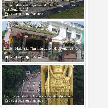
oàng
sẽ trả lời câu hỏi giúp bạn thông qua bài viết dưới đây.
Du lịch Malaysia: Tìm hiểu du lịch đảo Penang chơi ở
đâu?
22
Jul
2015
undefined
y theo các chế độ rửa nhanh và rửa đặc biệt (chế độ rửa nửa tải) chỉ
rửa bát còn có khả năng diệt khuẩn lên đến 99%, bảo vệ sức khỏe c
ng?
Lý do khiến du lịch Malaysia hấp dẫn du khách
17
Jul
2015
undefined
g sắc hoa phủ trùm trên đá.
Tour du lịch Malaysia 5 ngày giá rẻ