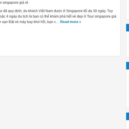
ặng, tự động, bình thường, sinh thái, Express, và Rinse. Những tính
r singapore giá rẻ
hư đã quy định, du khách Việt Nam được ở Singapore tối đa 30 ngày. Tuy
ry
ặc 4 ngày du lịch là bạn có thể khám phá hết vẻ đẹp ở Tour singapore giá
ch sạn Đặt vé máy bay khứ hồi, bạn c…
Read more »
t đáng nói nhất mỗi khi nhắc về máy rửa bát của Bosch. Sử dụng kh
 lại do đó giúp tiết kiệm điện năng hiệu quả.
11:01 AM
Vì sao nên mua máy rửa bát Bosch Seri
máy rửa bát
? Bài viết dướ
p nhất
át nên đặt ở đâu hợp lý.
còn có loại máy để bàn rất nhỏ nhưng không quá phổ biến tại Việt N