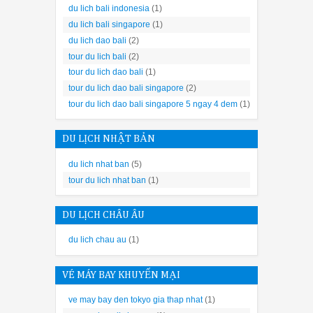
ó máy rửa bát phù hợp, quý khách nên chọn nơi lắp đặt thuận tiện để
du lich bali indonesia
(1)
du lich bali singapore
(1)
Khi rửa bát chúng ta cần tuân t
du lich dao bali
(2)
tour du lich bali
(2)
- Không nên cho bát đĩa có họa tiết trang tr
tour du lich dao bali
(1)
tour du lich dao bali singapore
(2)
- Các vật dụng, đồ bếp bằng gỗ có
tour du lich dao bali singapore 5 ngay 4 dem
(1)
- Chai lọ, xoong nồi có nhãn m
DU LỊCH NHẬT BẢN
- Tránh để các vật dụng sát nhau
du lich nhat ban
(5)
- Tuân theo nguyên tắc hoạt
tour du lich nhat ban
(1)
Cách sử dụng máy rửa bát một các
DU LỊCH CHÂU ÂU
 các loại cốc, tách, bát đĩa nhựa. Một số vật dụng làm bếp nhỏ gọn
du lich chau au
(1)
VÉ MÁY BAY KHUYẾN MẠI
ác loại tô, đĩa lớn hay vừa, xoong nồi. Xếp các vật dụng nằm nghiê
đ
ve may bay den tokyo gia thap nhat
(1)