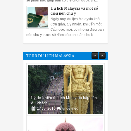
sẽ phần nào giúp bạn có thể chọn được vị t...
Du lịch Malaysia và một số
điều nên chú ý
Ngày nay, du lịch Malaysia khá
đơn giản, tuy nhiên, khi đến một
đất nước mới, có những điều bạn
nên chú ý trước sẽ đảm bảo an toàn cho b...
TOUR DU LỊCH MALAYSIA
 lẫy sắc hoa trên Cao nguyên đá Hà Giang
Lý do khiến du lịch Malaysia hấp dẫn
ur du lịch Sapa 3 ngày 2 đêm
du khách
17
Jul
2015
undefined
4:44 PM
Những kinh nghiệm không thể bỏ qua khi đi du lịch Sapa t
du lịch Hà Giang
để hòa mình vào núi đồi hùng vĩ, chiêm ngưỡng cảnh 
ranh ở núi đôi Quản Bạ - tuyệt tác được xếp đặt vô cùng tài tình của thi