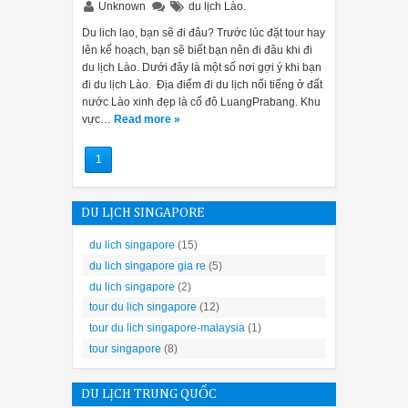
y rửa bát âm tủ và máy rửa bát độc lập, ngoài ra còn có loại máy 
Unknown
du lịch Lào.
Du lich lao, bạn sẽ đi đâu? Trước lúc đặt tour hay
lên kế hoạch, bạn sẽ biết bạn nên đi đâu khi đi
 hợp
du lịch Lào. Dưới đây là một số nơi gợi ý khi bạn
đi du lịch Lào. Địa điểm đi du lịch nổi tiếng ở đất
 cũng đơn giản hơn, bạn có thể để máy rửa bát trong hốc tủ đã đượ
nước Lào xinh đẹp là cố đô LuangPrabang. Khu
n ở chân đảo bếp của gia đình bạn.
vực…
Read more »
 lý
1
ọn vị trí cần xác định nhiều vấn đề hơn, hãy chọn vị trí thuận tiện 
DU LỊCH SINGAPORE
đường ống thoát nước thuận tiện, không cao quá 60cm gây ảnh hưởng
du lich singapore
(15)
du lich singapore gia re
(5)
du lịch singapore
(2)
ch lắp đặt máy rửa bát phù hợp
tour du lich singapore
(12)
máy rửa bát bán âm serie 8 thế hệ mới của nhà Bosch phiên bản n
sâu ExtraClean Zone cho dàn rửa thứ 2; Rổ MaxFlex Pro
tour du lich singapore-malaysia
(1)
tour singapore
(8)
Hãy cùng
Bếp Phượng Hoàng
đi chi tiết sả
DU LỊCH TRUNG QUỐC
REVIEW MÁY RỬA B