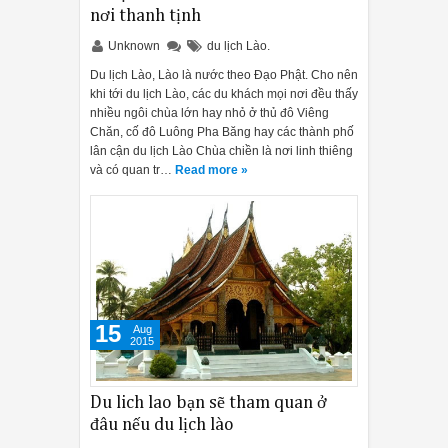
ì, đều có bằng thép không gỉ, trắng hoặc đen. Họ cũng cung cấp ch
nơi thanh tịnh
A. Mỗi mô hình cũng có cùng một loạt các chu kỳ: nặng, tự động, b
Unknown
du lịch Lào.
Du lịch Lào, Lào là nước theo Đạo Phật. Cho nên
khi tới du lịch Lào, các du khách mọi nơi đều thấy
 máy rửa bát Bosch Serie 8 Zeolith Perfect Dry
nhiều ngôi chùa lớn hay nhỏ ở thủ đô Viêng
 phong có tên Zeolith PerfectDry là điều đặc biệt đáng nói nhất m
Chăn, cố đô Luông Pha Băng hay các thành phố
lân cận du lịch Lào Chùa chiền là nơi linh thiêng
và có quan tr…
Read more »
 ẩm hoàn toàn được sấy khô. Khí nóng được sử dụng lại do đó giúp ti
11:01 AM
Vì s
máy rửa bát
? Bài viết dưới đây s
15
Aug
2015
h lắp đặt máy rửa bát sao cho phù hợp nhất
 phù hợp
Du lich lao bạn sẽ tham quan ở
đâu nếu du lịch lào
a bát phù hợp là chúng ta cần chọn xem máy rửa bát nên đặt ở đâu 