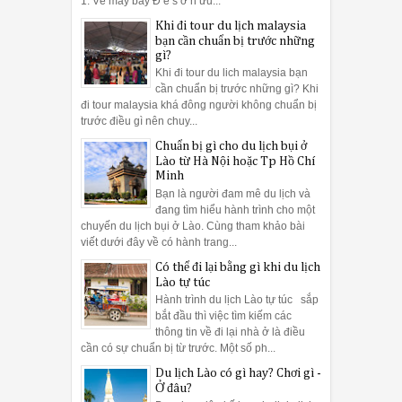
Những điều cầ
1. Vé máy bay Đ ể s ở h ữu...
Khi đi tour du lịch malaysia
bạn cần chuẩn bị trước những
gì?
– Đầu tiên, cần chọn vị trí thích hợp nhất lắp đặt
máy rửa bát 
Khi đi tour du lich malaysia bạn
cần chuẩn bị trước những gì? Khi
đi tour malaysia khá đông người không chuẩn bị
a máy với mặt tường và các vật dụng khác một khoảng cách vừa phả
trước điều gì nên chuy...
Chuẩn bị gì cho du lịch bụi ở
– Rà soát lại toàn bộ máy sau khi vận c
Lào từ Hà Nội hoặc Tp Hồ Chí
Minh
Bạn là người đam mê du lịch và
đang tìm hiểu hành trình cho một
chuyến du lịch bụi ở Lào. Cùng tham khảo bài
2:38 PM
Những điề
viết dưới đây về có hành trang...
át Bosch có tốn lượng nước nhiều hơn so với rửa bằng tay hoặc cá
Có thể đi lại bằng gì khi du lịch
Lào tự túc
Sử dụng máy
Hành trình du lịch Lào tự túc sắp
bắt đầu thì việc tìm kiếm các
áy rửa bát Bosch rất tiết kiệm nước
, lượng nước tiêu thụ cho mộ
thông tin về đi lại nhà ở là điều
cần có sự chuẩn bị từ trước. Một số ph...
Du lịch Lào có gì hay? Chơi gì -
osch
cao cấp sẽ tiết kiệm được 1/3 lượng nước so với việc sử dụng 
Ở đâu?