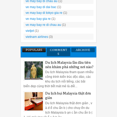
ve may bay di chau au
(1)
g xếp các loại dao, nĩa, thìa, thớt….Cách xếp tiết kiệm diện tích, kh
bề mặt 
ve may bay di dai bac
(1)
ve may bay di tokyo gia re
(1)
ve may bay gia re
(1)
11:49 AM
Sử dụng má
ve may bay re di chau au
(1)
uá phức tạp, song việc vệ sinh máy rửa bát đúng cách như thế nào
vietjet
(1)
máy rửa bát Bosch một cách sạch nhất
sẽ phần nào giúp bạn
vietnam airlines
(3)
Cách vệ sinh 
POPULARS
COMMENT
ARCHIVE
sch khá đơn giản, chỉ gồm hai khoang rửa và thêm hệ thống vòi phun 
S
thừa còn sót lại trên bát đĩa 
Du lịch Malaysia lần đâu tiên
nên khám phá những nơi nào?
tiên người sử dụng cần đổ bỏ chỗ rác này, sau đó tiến hành vệ sinh 
Du lịch Malaysia tham quan nhiều
a chén. Tiếp đó, bật và chọn một chu trình rửa bát đĩa bình thư
công trình kiến trúc độc đáo, các
khu du lịch nổi tiếng, các bãi
biển đẹp cùng thời tiết mát mẻ là điề...
Du lịch bụi Malaysia thật đơn
giản
09:58 AM
Cách vệ s
Du lịch Malaysia thật đơn giản , v
cao cấp nhất trên thị trường hiện nay, giúp hỗ trợ rửa sạch bát đ
à đ ể chu ẩn b ị cho chuy ến du
lịch Malaysia b ạn c ần chu ẩn b ị: