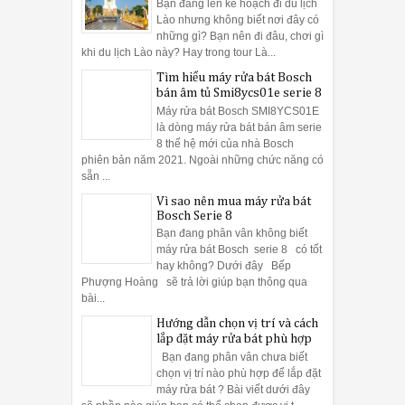
Bạn đang lên kế hoạch đi du lịch
Lào nhưng không biết nơi đây có
những gì? Bạn nên đi đâu, chơi gì
khi du lịch Lào này? Hay trong tour Là...
10:13 AM
Sử dụng má
Tìm hiểu máy rửa bát Bosch
bán âm tủ Smi8ycs01e serie 8
Máy rửa bát Bosch SMI8YCS01E
. Người ta bảo Hà Giang 4 mùa đều đẹp, và rằng bất cứ thời điể
là dòng máy rửa bát bán âm serie
8 thế hệ mới của nhà Bosch
phiên bản năm 2021. Ngoài những chức năng có
sẵn ...
Vì sao nên mua máy rửa bát
Bosch Serie 8
Bạn đang phân vân không biết
máy rửa bát Bosch serie 8 có tốt
hay không? Dưới đây Bếp
Phượng Hoàng sẽ trả lời giúp bạn thông qua
bài...
Hướng dẫn chọn vị trí và cách
lắp đặt máy rửa bát phù hợp
Bạn đang phân vân chưa biết
chọn vị trí nào phù hợp để lắp đặt
máy rửa bát ? Bài viết dưới đây